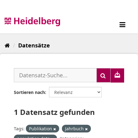
Überspringen
zum
Inhalt
Toggl
navig
Datensätze
Sortieren nach
1 Datensatz gefunden
Tags:
Publikation
Jahrbuch