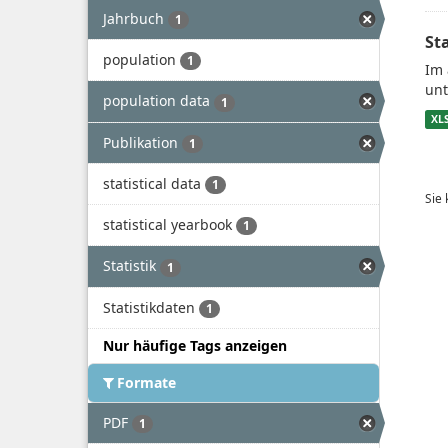
Jahrbuch
1
St
population
1
Im 
unt
population data
1
XL
Publikation
1
statistical data
1
Sie
statistical yearbook
1
Statistik
1
Statistikdaten
1
Nur häufige Tags anzeigen
Formate
PDF
1