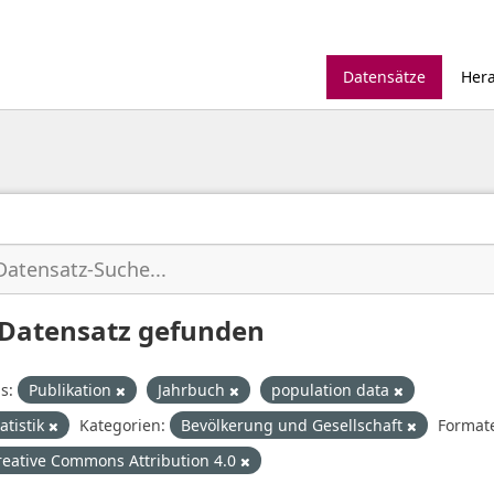
Datensätze
Her
 Datensatz gefunden
s:
Publikation
Jahrbuch
population data
atistik
Kategorien:
Bevölkerung und Gesellschaft
Format
reative Commons Attribution 4.0