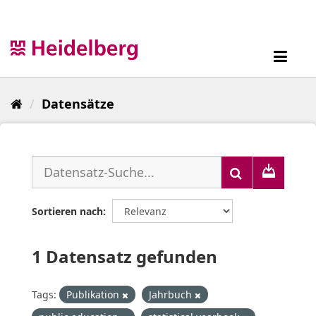
Überspringen
zum
Inhalt
Toggl
navig
Datensätze
Sortieren nach
1 Datensatz gefunden
Tags:
Publikation
Jahrbuch