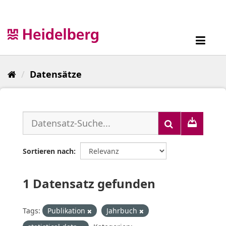
Überspringen
zum
Inhalt
Toggl
navig
Datensätze
Sortieren nach
1 Datensatz gefunden
Tags:
Publikation
Jahrbuch