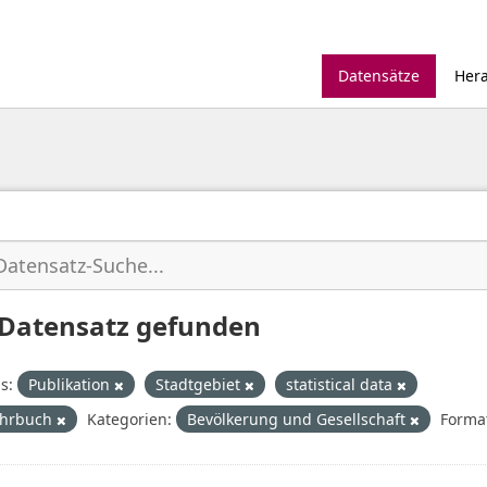
Datensätze
Her
 Datensatz gefunden
s:
Publikation
Stadtgebiet
statistical data
ahrbuch
Kategorien:
Bevölkerung und Gesellschaft
Forma