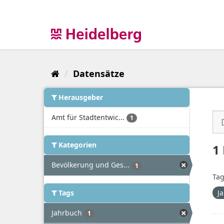
Überspringen
zum
Inhalt
Datensätze
Herausgeber
Amt für Stadtentwic...
1
Kategorien
1
Bevölkerung und Ges...
1
Tag
Tags
J
Jahrbuch
1