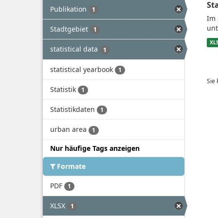
St
Publikation
1
Im 
unt
Stadtgebiet
1
XL
statistical data
1
statistical yearbook
1
Sie
Statistik
1
Statistikdaten
1
urban area
1
Nur häufige Tags anzeigen
Formate
PDF
1
XLSX
1