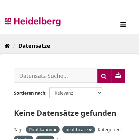
Überspringen
zum
Inhalt
Toggl
navig
Datensätze
Sortieren nach
Keine Datensätze gefunden
Tags:
Publikation
healthcare
Kategorien: