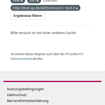
heal
soci
Lizenzen:
http://dcat-ap.de/def/licenses/cc-by/4.0
Ergebnisse filtern
Bitte versuch es mit einer anderen Suche.
Sie können dieses Register auch über die
API
(siehe
API-
Dokumentation
) abrufen.
Nutzungsbedingungen
Datenschutz
Barrierefreiheitserklärung