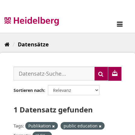
Überspringen
zum
Inhalt
Toggl
navig
Datensätze
Sortieren nach
1 Datensatz gefunden
Tags:
Publikation
public education