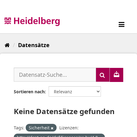
Überspringen
zum
Inhalt
Toggl
navig
Datensätze
Sortieren nach
Keine Datensätze gefunden
Tags:
Sicherheit
Lizenzen: