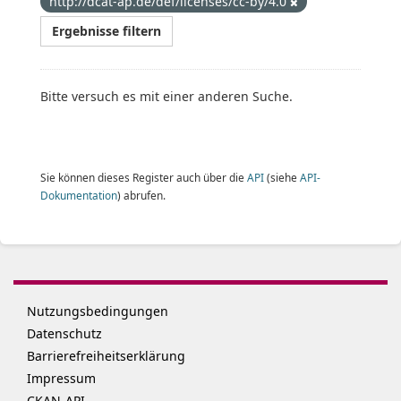
http://dcat-ap.de/def/licenses/cc-by/4.0
Ergebnisse filtern
Bitte versuch es mit einer anderen Suche.
Sie können dieses Register auch über die
API
(siehe
API-
Dokumentation
) abrufen.
Nutzungsbedingungen
Datenschutz
Barrierefreiheitserklärung
Impressum
CKAN-API