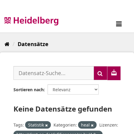
Überspringen
zum
Inhalt
Toggl
navig
Datensätze
Sortieren nach
Keine Datensätze gefunden
Tags:
Statistik
Kategorien:
heal
Lizenzen: