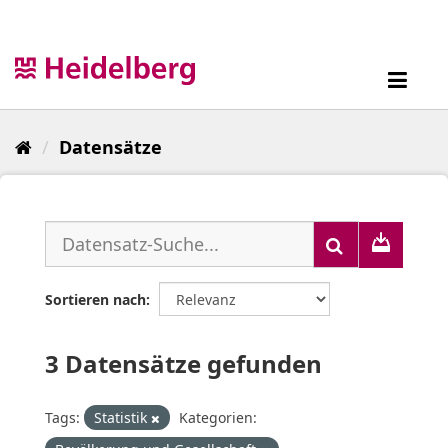
Überspringen
zum
Inhalt
Toggl
navig
Datensätze
Sortieren nach
3 Datensätze gefunden
Tags:
Statistik
Kategorien: