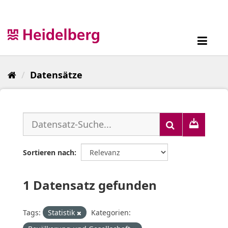
Überspringen
zum
Inhalt
Toggl
navig
Datensätze
Sortieren nach
1 Datensatz gefunden
Tags:
Statistik
Kategorien: