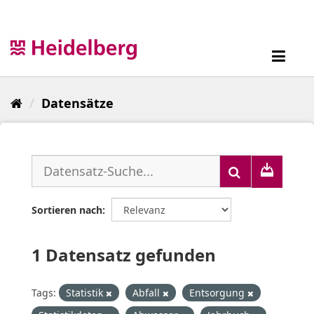
Überspringen
zum
Inhalt
Toggl
navig
Datensätze
Sortieren nach
1 Datensatz gefunden
Tags:
Statistik
Abfall
Entsorgung