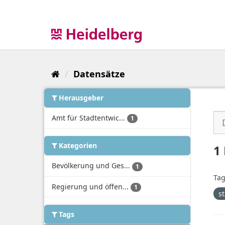
Überspringen
zum
Inhalt
Datensätze
Herausgeber
Amt für Stadtentwic...
1
Kategorien
1
Bevölkerung und Ges...
1
Tag
Regierung und öffen...
1
st
Tags