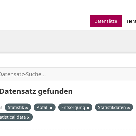
Datensätze
Her
 Datensatz gefunden
s:
Statistik
Abfall
Entsorgung
Statistikdaten
atistical data