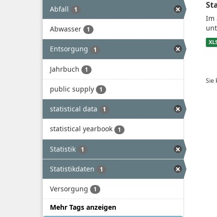
St
Abfall
1
Im 
unt
Abwasser
1
XL
Entsorgung
1
Jahrbuch
1
Sie
public supply
1
statistical data
1
statistical yearbook
1
Statistik
1
Statistikdaten
1
Versorgung
1
Mehr Tags anzeigen