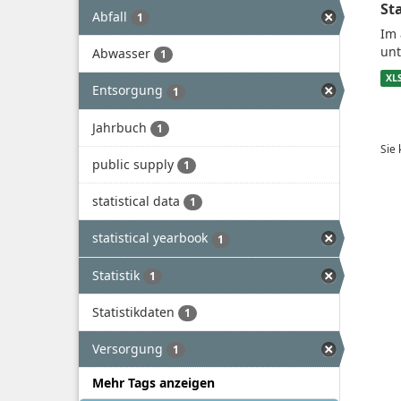
St
Abfall
1
Im 
unt
Abwasser
1
XL
Entsorgung
1
Jahrbuch
1
Sie
public supply
1
statistical data
1
statistical yearbook
1
Statistik
1
Statistikdaten
1
Versorgung
1
Mehr Tags anzeigen