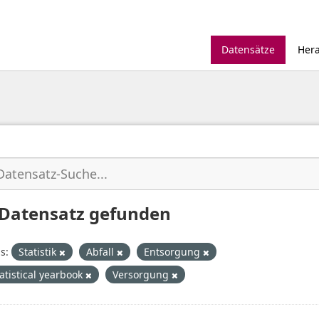
Datensätze
Her
 Datensatz gefunden
s:
Statistik
Abfall
Entsorgung
tatistical yearbook
Versorgung