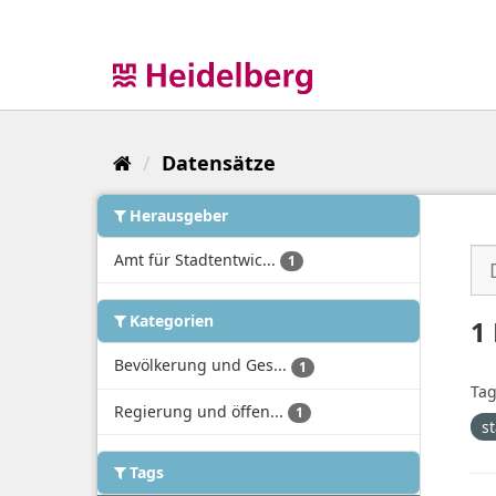
Überspringen
zum
Inhalt
Datensätze
Herausgeber
Amt für Stadtentwic...
1
Kategorien
1
Bevölkerung und Ges...
1
Tag
Regierung und öffen...
1
s
Tags