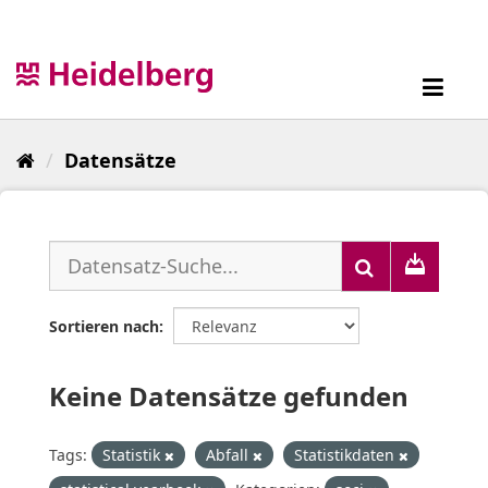
Überspringen
zum
Inhalt
Toggl
navig
Datensätze
Sortieren nach
Keine Datensätze gefunden
Tags:
Statistik
Abfall
Statistikdaten