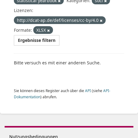
statistical yearbook
Kategorien:
soci
Lizenzen:
http://dcat-ap.de/def/licenses/cc-by/4.0
Formate:
XLSX
Ergebnisse filtern
Bitte versuch es mit einer anderen Suche.
Sie können dieses Register auch über die
API
(siehe
API-
Dokumentation
) abrufen.
Nutzungsbedingungen