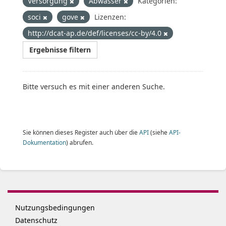
Versorgung
Abwasser
Kategorien:
soci
gove
Lizenzen:
http://dcat-ap.de/def/licenses/cc-by/4.0
Ergebnisse filtern
Bitte versuch es mit einer anderen Suche.
Sie können dieses Register auch über die
API
(siehe
API-
Dokumentation
) abrufen.
Nutzungsbedingungen
Datenschutz