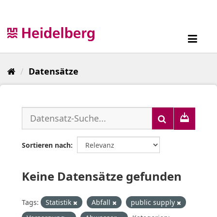
Überspringen
zum
Inhalt
Toggl
navig
Datensätze
Sortieren nach
Keine Datensätze gefunden
Tags:
Statistik
Abfall
public supply