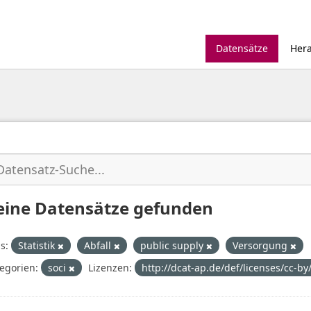
Datensätze
Her
eine Datensätze gefunden
s:
Statistik
Abfall
public supply
Versorgung
egorien:
soci
Lizenzen:
http://dcat-ap.de/def/licenses/cc-by