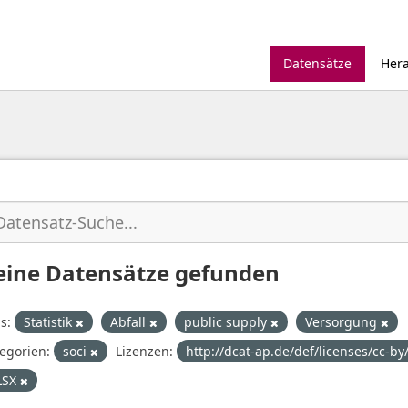
Datensätze
Her
eine Datensätze gefunden
s:
Statistik
Abfall
public supply
Versorgung
egorien:
soci
Lizenzen:
http://dcat-ap.de/def/licenses/cc-by
LSX