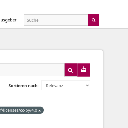
ausgeber
Sortieren nach
f/licenses/cc-by/4.0