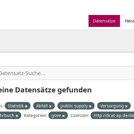
Datensätze
Her
eine Datensätze gefunden
s:
Statistik
Abfall
public supply
Versorgung
ahrbuch
Kategorien:
gove
Lizenzen:
http://dcat-ap.de/de