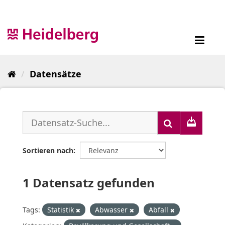
Überspringen
zum
Inhalt
Toggl
navig
Datensätze
Sortieren nach
1 Datensatz gefunden
Tags:
Statistik
Abwasser
Abfall