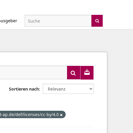
ausgeber
Sortieren nach
at-ap.de/def/licenses/cc-by/4.0