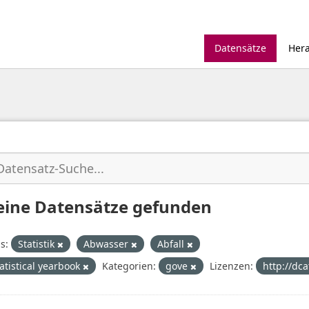
Datensätze
Her
eine Datensätze gefunden
s:
Statistik
Abwasser
Abfall
tatistical yearbook
Kategorien:
gove
Lizenzen:
http://dc