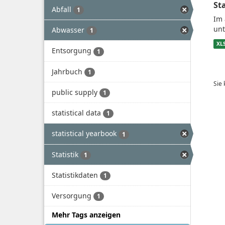
St
Abfall
1
Im 
unt
Abwasser
1
XL
Entsorgung
1
Jahrbuch
1
Sie
public supply
1
statistical data
1
statistical yearbook
1
Statistik
1
Statistikdaten
1
Versorgung
1
Mehr Tags anzeigen