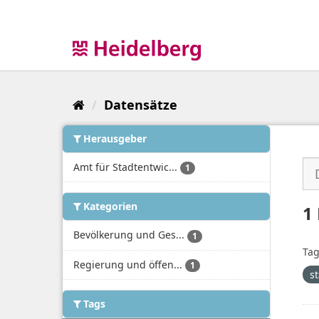
Überspringen
zum
Inhalt
Datensätze
Herausgeber
Amt für Stadtentwic...
1
Kategorien
1
Bevölkerung und Ges...
1
Tag
Regierung und öffen...
1
s
Tags