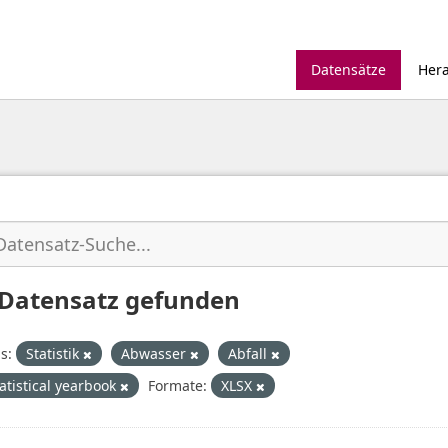
Datensätze
Her
 Datensatz gefunden
s:
Statistik
Abwasser
Abfall
tatistical yearbook
Formate:
XLSX