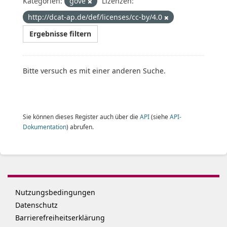
Kategorien:
gove
Lizenzen:
http://dcat-ap.de/def/licenses/cc-by/4.0
Ergebnisse filtern
Bitte versuch es mit einer anderen Suche.
Sie können dieses Register auch über die
API
(siehe
API-
Dokumentation
) abrufen.
Nutzungsbedingungen
Datenschutz
Barrierefreiheitserklärung