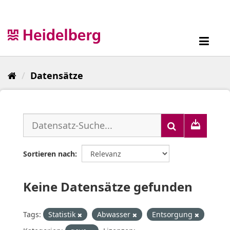
Überspringen
zum
Inhalt
Toggl
navig
Datensätze
Sortieren nach
Keine Datensätze gefunden
Tags:
Statistik
Abwasser
Entsorgung