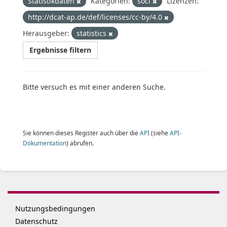
Statistikdaten
Kategorien:
soci
Lizenzen:
http://dcat-ap.de/def/licenses/cc-by/4.0
Herausgeber:
statistics
Ergebnisse filtern
Bitte versuch es mit einer anderen Suche.
Sie können dieses Register auch über die
API
(siehe
API-
Dokumentation
) abrufen.
Nutzungsbedingungen
Datenschutz