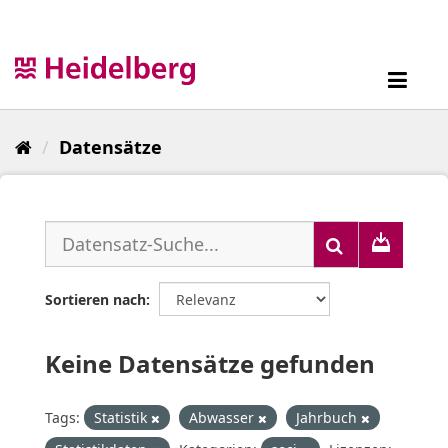
Überspringen
zum
Inhalt
Toggl
navig
Datensätze
Sortieren nach
Keine Datensätze gefunden
Tags:
Statistik
Abwasser
Jahrbuch