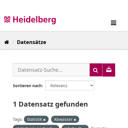
Überspringen
zum
Inhalt
Toggl
navig
Datensätze
Sortieren nach
1 Datensatz gefunden
Tags:
Statistik
Abwasser