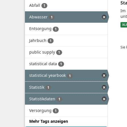
St
Abfall
1
Im 
unt
Abwasser
1
XL
Entsorgung
1
Jahrbuch
1
Sie
public supply
1
statistical data
1
statistical yearbook
1
Statistik
1
Statistikdaten
1
Versorgung
1
Mehr Tags anzeigen