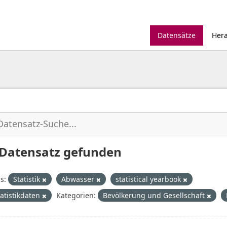
Datensätze
Her
 Datensatz gefunden
s:
Statistik
Abwasser
statistical yearbook
tatistikdaten
Kategorien:
Bevölkerung und Gesellschaft