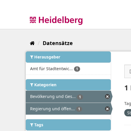
Überspringen
zum
Inhalt
Datensätze
Herausgeber
Amt für Stadtentwic...
1
Kategorien
1
Bevölkerung und Ges...
1
Tag
Regierung und öffen...
1
S
Tags