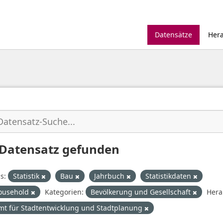
Datensätze
Her
 Datensatz gefunden
s:
Statistik
Bau
Jahrbuch
Statistikdaten
ousehold
Kategorien:
Bevölkerung und Gesellschaft
Hera
mt für Stadtentwicklung und Stadtplanung