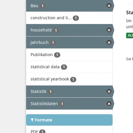
Bau
1
St
construction and li...
1
Im 
unt
household
1
XL
Jahrbuch
1
Publikation
1
Sie
statistical data
1
statistical yearbook
1
Statistik
1
Statistikdaten
1
Formate
PDF
1