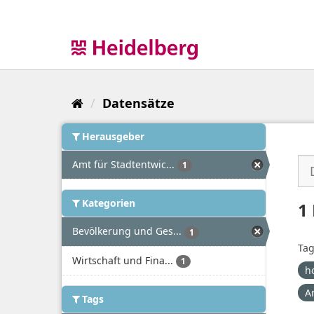
Überspringen
zum
Inhalt
Datensätze
Herausgeber
Amt für Stadtentwic...
1
Kategorien
1
Bevölkerung und Ges...
1
Tag
Wirtschaft und Fina...
1
h
A
Tags