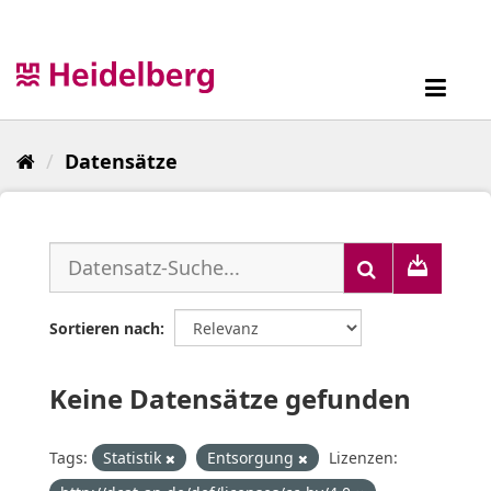
Überspringen
zum
Inhalt
Toggl
navig
Datensätze
Sortieren nach
Keine Datensätze gefunden
Tags:
Statistik
Entsorgung
Lizenzen: