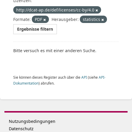
Lizenzen:
http://dcat-ap.de/def/licenses/cc-by/4.0
Formate:
PDF
Herausgeber:
statistics
Ergebnisse filtern
Bitte versuch es mit einer anderen Suche.
Sie können dieses Register auch über die
API
(siehe
API-
Dokumentation
) abrufen.
Nutzungsbedingungen
Datenschutz