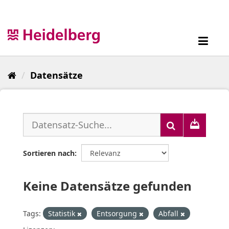
Überspringen
zum
Inhalt
Toggl
navig
Datensätze
Sortieren nach
Keine Datensätze gefunden
Tags:
Statistik
Entsorgung
Abfall