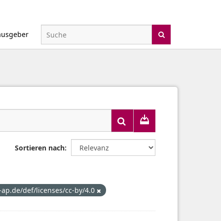
ausgeber
Sortieren nach
t-ap.de/def/licenses/cc-by/4.0