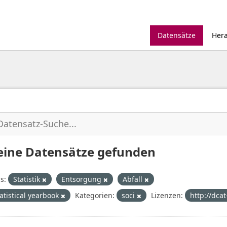
Datensätze
Her
eine Datensätze gefunden
s:
Statistik
Entsorgung
Abfall
tatistical yearbook
Kategorien:
soci
Lizenzen:
http://dca