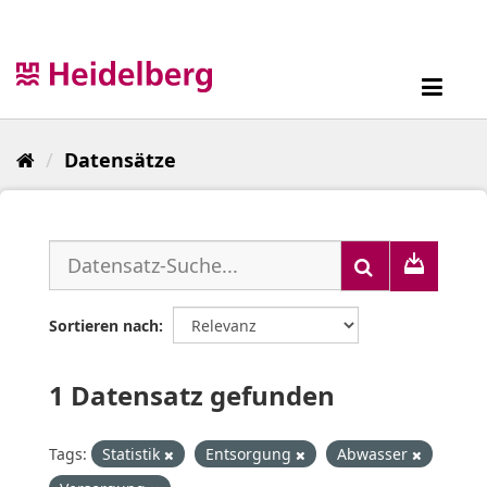
Überspringen
zum
Inhalt
Toggl
navig
Datensätze
Sortieren nach
1 Datensatz gefunden
Tags:
Statistik
Entsorgung
Abwasser