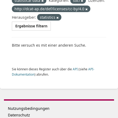
statistical data
Kategorien:
soci
Lizenzen:
http://dcat-ap.de/def/licenses/cc-by/4.0
Herausgeber:
statistics
Ergebnisse filtern
Bitte versuch es mit einer anderen Suche.
Sie können dieses Register auch über die
API
(siehe
API-
Dokumentation
) abrufen.
Nutzungsbedingungen
Datenschutz