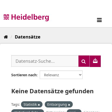
Überspringen
zum
Inhalt
Toggl
navig
Datensätze
Sortieren nach
Keine Datensätze gefunden
Tags:
Statistik
Entsorgung