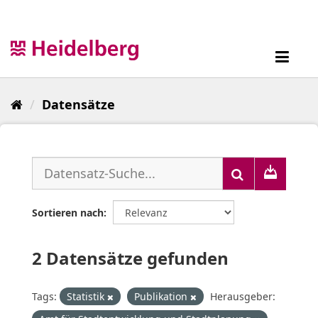
Überspringen
zum
Inhalt
Toggl
navig
Datensätze
Sortieren nach
2 Datensätze gefunden
Tags:
Statistik
Publikation
Herausgeber: