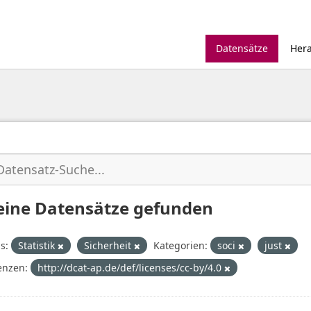
Datensätze
Her
eine Datensätze gefunden
s:
Statistik
Sicherheit
Kategorien:
soci
just
enzen:
http://dcat-ap.de/def/licenses/cc-by/4.0