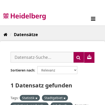
Überspringen
zum
Inhalt
Toggl
navig
Datensätze
Sortieren nach
1 Datensatz gefunden
Tags:
Statistik
Stadtgebiet