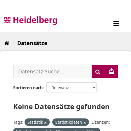
Überspringen
zum
Inhalt
Toggl
navig
Datensätze
Sortieren nach
Keine Datensätze gefunden
Tags:
Statistik
Statistikdaten
Lizenzen: