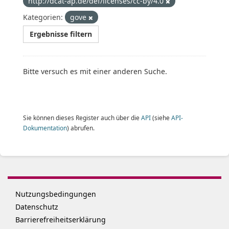
http://dcat-ap.de/def/licenses/cc-by/4.0
Kategorien:
gove
Ergebnisse filtern
Bitte versuch es mit einer anderen Suche.
Sie können dieses Register auch über die
API
(siehe
API-
Dokumentation
) abrufen.
Nutzungsbedingungen
Datenschutz
Barrierefreiheitserklärung