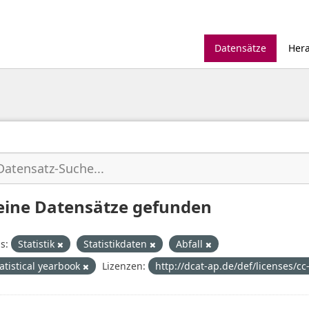
Datensätze
Her
eine Datensätze gefunden
s:
Statistik
Statistikdaten
Abfall
tatistical yearbook
Lizenzen:
http://dcat-ap.de/def/licenses/cc