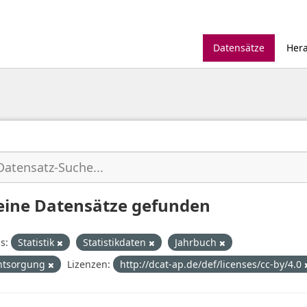
Datensätze
Her
eine Datensätze gefunden
s:
Statistik
Statistikdaten
Jahrbuch
ntsorgung
Lizenzen:
http://dcat-ap.de/def/licenses/cc-by/4.0