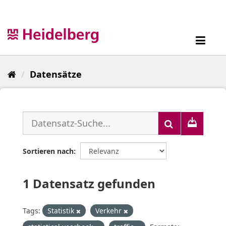
Überspringen
zum
Inhalt
Toggl
navig
Datensätze
Sortieren nach
1 Datensatz gefunden
Tags:
Statistik
Verkehr