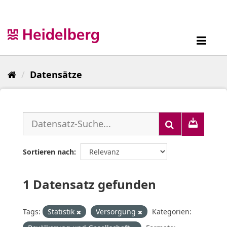
Überspringen
zum
Inhalt
Toggl
navig
Datensätze
Sortieren nach
1 Datensatz gefunden
Tags:
Statistik
Versorgung
Kategorien: