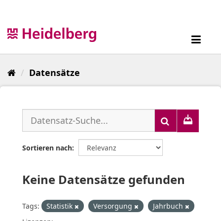
Überspringen
zum
Inhalt
Toggl
navig
Datensätze
Sortieren nach
Keine Datensätze gefunden
Tags:
Statistik
Versorgung
Jahrbuch