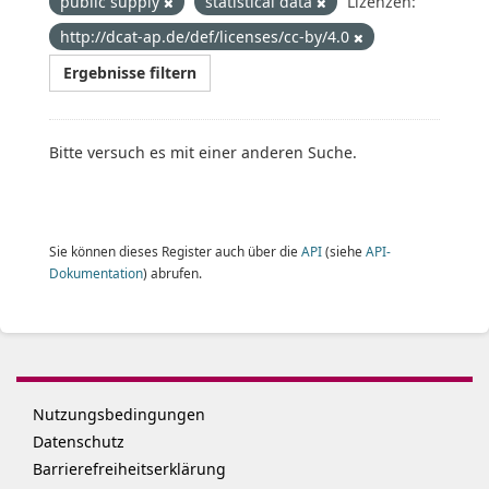
public supply
statistical data
Lizenzen:
http://dcat-ap.de/def/licenses/cc-by/4.0
Ergebnisse filtern
Bitte versuch es mit einer anderen Suche.
Sie können dieses Register auch über die
API
(siehe
API-
Dokumentation
) abrufen.
Nutzungsbedingungen
Datenschutz
Barrierefreiheitserklärung