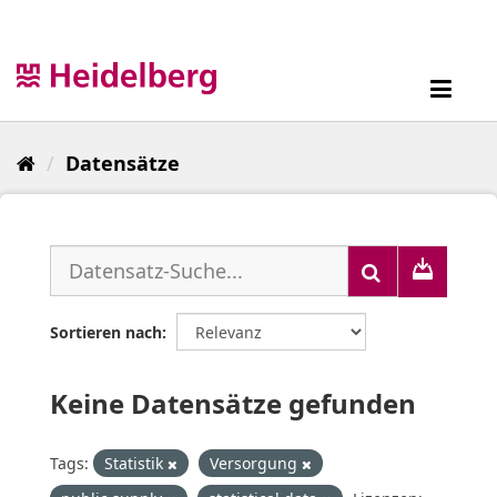
Überspringen
zum
Inhalt
Toggl
navig
Datensätze
Sortieren nach
Keine Datensätze gefunden
Tags:
Statistik
Versorgung