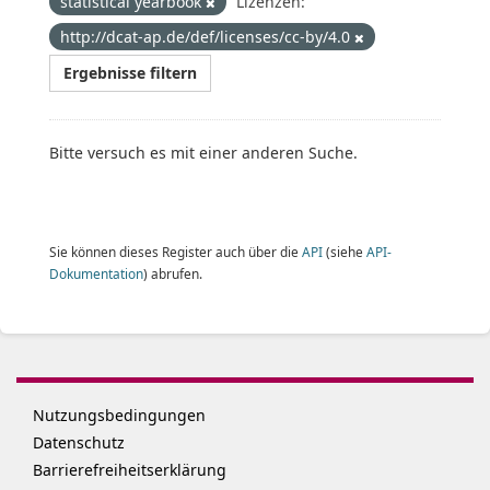
statistical yearbook
Lizenzen:
http://dcat-ap.de/def/licenses/cc-by/4.0
Ergebnisse filtern
Bitte versuch es mit einer anderen Suche.
Sie können dieses Register auch über die
API
(siehe
API-
Dokumentation
) abrufen.
Nutzungsbedingungen
Datenschutz
Barrierefreiheitserklärung