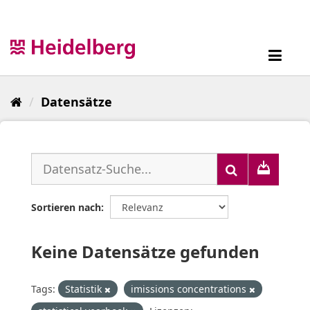
Überspringen
zum
Inhalt
Toggl
navig
Datensätze
Sortieren nach
Keine Datensätze gefunden
Tags:
Statistik
imissions concentrations