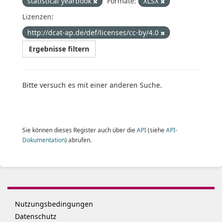
statistical yearbook
Formate:
XLSX
Lizenzen:
http://dcat-ap.de/def/licenses/cc-by/4.0
Ergebnisse filtern
Bitte versuch es mit einer anderen Suche.
Sie können dieses Register auch über die
API
(siehe
API-
Dokumentation
) abrufen.
Nutzungsbedingungen
Datenschutz