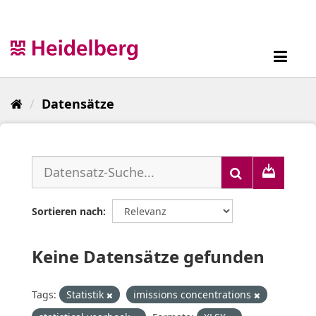
Überspringen
zum
Inhalt
Toggl
navig
Datensätze
Sortieren nach
Keine Datensätze gefunden
Tags:
Statistik
imissions concentrations