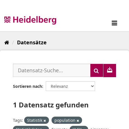
Überspringen
zum
Inhalt
Toggl
navig
Datensätze
Sortieren nach
1 Datensatz gefunden
Tags:
Statistik
population