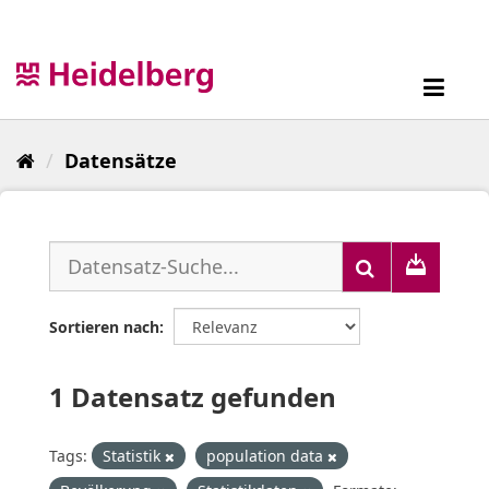
Überspringen
zum
Inhalt
Toggl
navig
Datensätze
Sortieren nach
1 Datensatz gefunden
Tags:
Statistik
population data