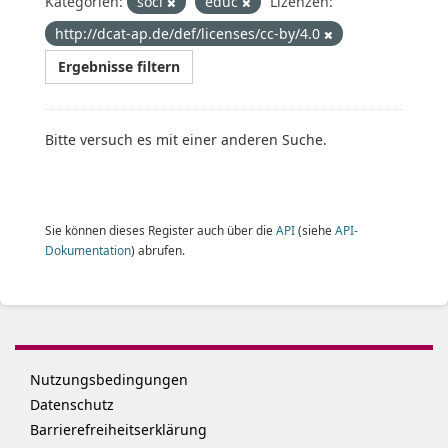
Kategorien:
soci
educ
Lizenzen:
http://dcat-ap.de/def/licenses/cc-by/4.0
Ergebnisse filtern
Bitte versuch es mit einer anderen Suche.
Sie können dieses Register auch über die
API
(siehe
API-
Dokumentation
) abrufen.
Nutzungsbedingungen
Datenschutz
Barrierefreiheitserklärung