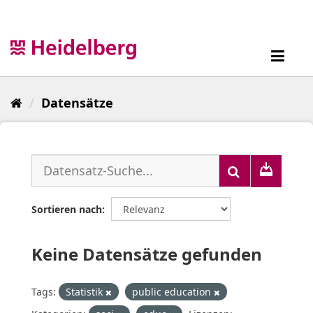
Überspringen
zum
Inhalt
Toggl
navig
Datensätze
Sortieren nach
Keine Datensätze gefunden
Tags:
Statistik
public education