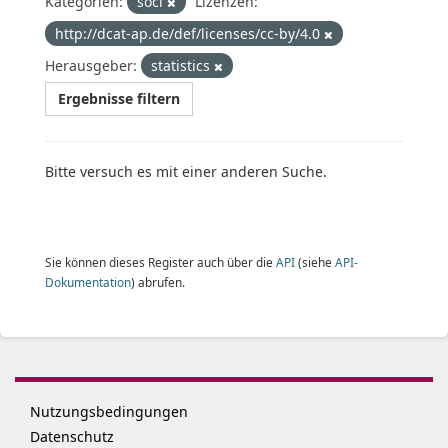
Kategorien:
soci
Lizenzen:
http://dcat-ap.de/def/licenses/cc-by/4.0
Herausgeber:
statistics
Ergebnisse filtern
Bitte versuch es mit einer anderen Suche.
Sie können dieses Register auch über die
API
(siehe
API-
Dokumentation
) abrufen.
Nutzungsbedingungen
Datenschutz