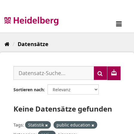
Überspringen
zum
Inhalt
Toggl
navig
Datensätze
Sortieren nach
Keine Datensätze gefunden
Tags:
Statistik
public education