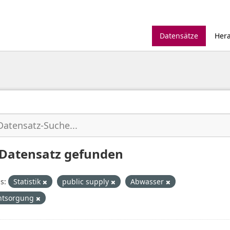
Datensätze
Her
 Datensatz gefunden
s:
Statistik
public supply
Abwasser
ntsorgung