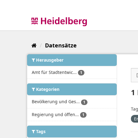
Überspringen
zum
Inhalt
Datensätze
Herausgeber
Amt für Stadtentwic...
1
Kategorien
1
Bevölkerung und Ges...
1
Tag
Regierung und öffen...
1
E
Tags