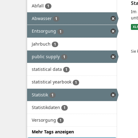
St
Abfall
1
Im 
unt
Abwasser
1
XL
Entsorgung
1
Jahrbuch
1
Sie
public supply
1
statistical data
1
statistical yearbook
1
Statistik
1
Statistikdaten
1
Versorgung
1
Mehr Tags anzeigen