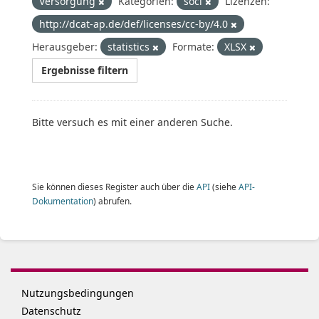
Versorgung
Kategorien:
soci
Lizenzen:
http://dcat-ap.de/def/licenses/cc-by/4.0
Herausgeber:
statistics
Formate:
XLSX
Ergebnisse filtern
Bitte versuch es mit einer anderen Suche.
Sie können dieses Register auch über die
API
(siehe
API-
Dokumentation
) abrufen.
Nutzungsbedingungen
Datenschutz