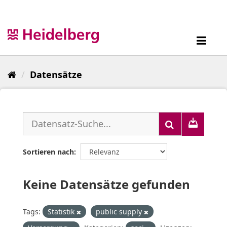
Überspringen
zum
Inhalt
Toggl
navig
Datensätze
Sortieren nach
Keine Datensätze gefunden
Tags:
Statistik
public supply